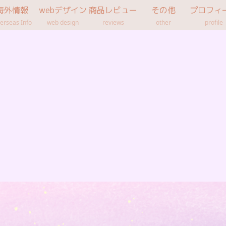
海外情報
webデザイン
商品レビュー
その他
プロフィ
erseas Info
web design
reviews
other
profile