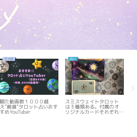
その他
占い
観た動画数１０００越
スミスウェイトタロット
ブ
え”厳選”タロット占いおす
は３種類ある。付属のオ
お
すめYouTuber
リジナルカードそれぞれ
食
の違い、サイズなどの詳
細。