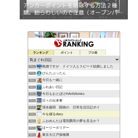
アンカーポイントを削除する方法２種
類。紛らわしいので注意（オープンパス
とクローズパス）
ランキング
ポイント
ブロ画
晩婚ですが ドイツ人とスピード結婚しました
26位
ぴんたぷったん
27位
今日も一緒に
28位
ふれあい日記
29位
今日もおとぼけHAnNArinko
30位
日々の出来事
31位
清水義明 闘病の 日常生活日記ポイ
32位
今を綴るdiary
33位
ふおめんたは電気鸚哥の夢を見るか？
34位
ほーりーホリデー
35位
東京大江戸探検隊
36位