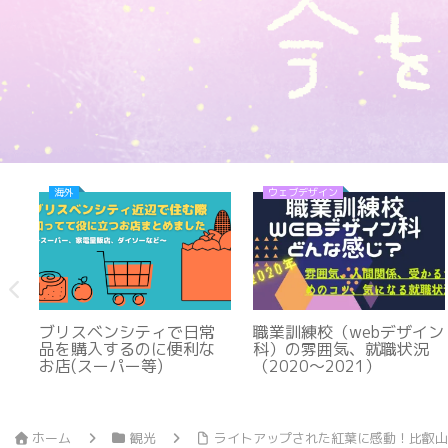
海外
ウェブデザイン
療
ブリスベンシティで日常
職業訓練校（webデザイン
ど
品を購入するのに便利な
科）の雰囲気、就職状況
験
お店(スーパー等)
（2020〜2021）
ホーム
観光
ライトアップされた紅葉に感動！比叡