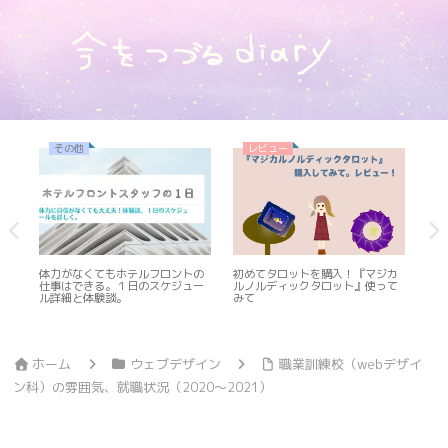
その他
レビュー
め
体力がなくてもホテルフロントの
初めてタロットを購入！『マジカ
ス
寿
仕事はできる。１日のスケジュー
ルノルディックタロット』使って
あ
ル詳細と体験談。
みて
れ
細
ホーム
ウェブデザイン
職業訓練校（webデザイ
ン科）の雰囲気、就職状況（2020〜2021）