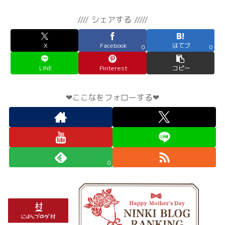
//// シェアする /////
X
Facebook
はてブ
0
0
LINE
Pinterest
コピー
❤︎ここなをフォローする❤︎
0