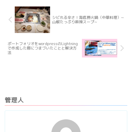
言います。今回のアンカーポイン
トの削除とは、四角形を三角形
に...
シビれる辛さ！海底撈火鍋（中華料理）~
山椒たっぷり麻辣スープ~
ポートフォリオをwordpressのLightning
で作成した際につまづいたことと解決方
法
管理人