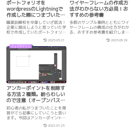
ポートフォリオを
ワイヤーフレームの作成方
wordpressのLightningで
法がわからない方必見！お
作成した際につまづいたこ
すすめの参考書
とと解決方法
職業訓練校を卒業していざ就活！
多数のサンプル事例とともにワイ
企業に提出しようと思っていた学
ヤーフレームの構成の仕方がわか
校で作成していたポートフォリオ
る、おすすめ参考書を紹介しま
がおかしなことになってしまいま
す！今までいきなりデザイン作成
2025.05.21
2025.09.29
した。具体的には、まず肝心の最
から入っていた私にとってワイヤ
初のトップページにアクセスしよ
ーフレーム作成はとても面倒でし
ウェブデザイン
うとしたら、CSSが反映されてい
た。シンプルで良くてデザインは
ないんです。。他のぺージは大...
後づけだから、そんなに細かく書
か...
アンカーポイントを削除す
る方法２種類。紛らわしい
ので注意（オープンパスと
クローズパス）
初心者の私がつまづいたことを復
習がてら記事にしていこうと思い
ます。今回はアンカーポイントの
削除について。初心者のためにお
2022.01.25
さらいをしておくと、上図のよう
な点のことをアンカーポイントと