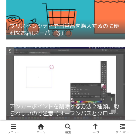
ブリスベンシティで日常品を購入するのに便
利なお店(スーパー等)
アンカーポイントを削除する方法２種類。紛
らわしいので注意（オープンパスとクローズ
パス）
メニュー
ホーム
検索
トップ
サイドバー