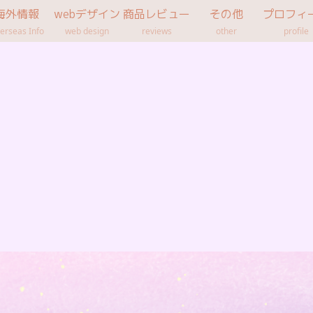
海外情報
webデザイン
商品レビュー
その他
プロフィ
erseas Info
web design
reviews
other
profile