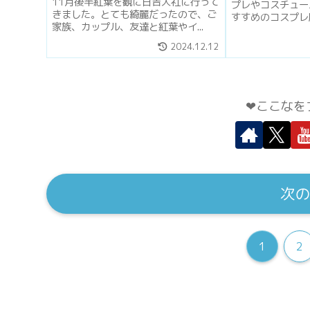
すすめ
11月後半紅葉を観に日吉大社に行って
プレやコスチュー
きました。とても綺麗だったので、ご
すすめのコスプレ服
家族、カップル、友達と紅葉やイ...
2024.12.12
❤︎ここなを
次
1
2