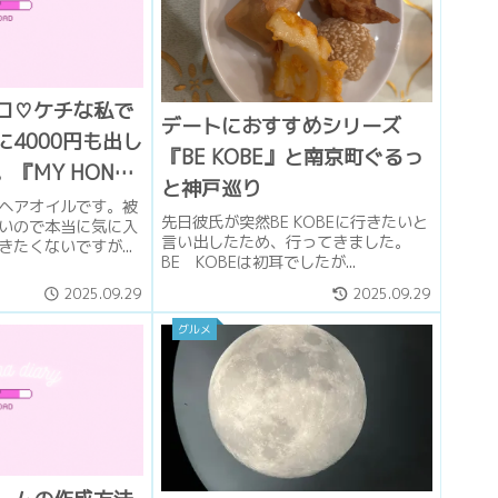
ロ♡ケチな私で
デートにおすすめシリーズ
4000円も出し
『BE KOBE』と南京町ぐるっ
『MY HONEY
と神戸巡り
 HONEY OiL
ヘアオイルです。被
先日彼氏が突然BE KOBEに行きたいと
いので本当に気に入
言い出したため、行ってきました。
たくないですが...
BE KOBEは初耳でしたが...
2025.09.29
2025.09.29
グルメ