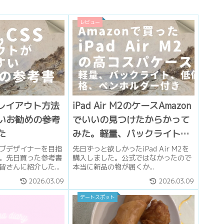
レビュー
Sのレイアウト方法
iPad Air M2のケースAmazon
いお勧めの参考
でいいの見つけたからかって
た
みた。軽量、バックライト、
低価格、ペンホルダー付き
ブデザイナーを目指
先日ずっと欲しかったiPad Air M2を
。先日買った参考書
購入しました。公式ではなかったので
さんに紹介した...
本当に新品の物が届くか...
2026.03.09
2026.03.09
デートスポット