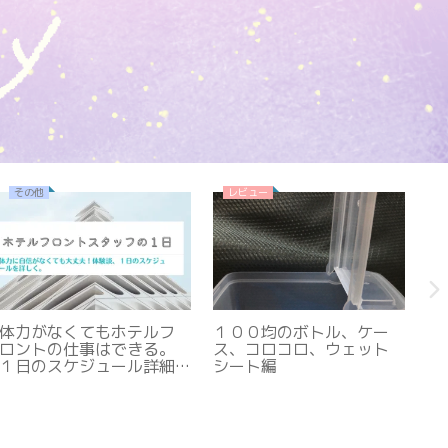
その他
レビュー
体力がなくてもホテルフ
１００均のボトル、ケー
ブ
ロントの仕事はできる。
ス、コロコロ、ウェット
品
１日のスケジュール詳細
シート編
お
と体験談。