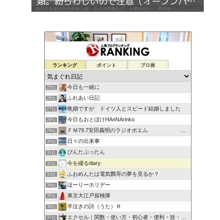
類。紛らわしいので注意（オープンパス
とクローズパス）
ランキング
ポイント
ブロ画
今日も一緒に
25位
ふれあい日記
26位
晩婚ですが ドイツ人とスピード結婚しました
27位
今日もおとぼけHAnNArinko
28位
ＦＭ79.7安田義明のラジオポエム 男のつぶやき
29位
日々の出来事
30位
ぴんたぷったん
31位
今を綴るdiary
32位
ふおめんたは電気鸚哥の夢を見るか？
33位
ほーりーホリデー
34位
東京大江戸探検隊
35位
半泣きの詩（うた）Ｒ
36位
エクセル｜関数・使い方・初心者・便利・技・機能
37位