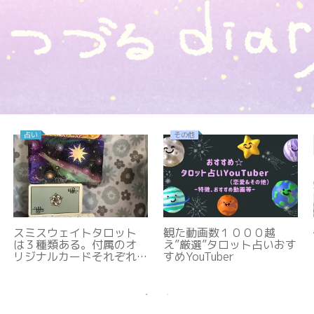
占い
その他
スミスウェイトタロット
観た動画数１０００越
は３種類ある。付属のオ
え”厳選”タロット占いおす
リジナルカードそれぞれ
すめYouTuber
の違い、サイズなどの詳
細。