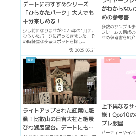
ワイヤーフレ
デートにおすすめシリーズ
がわからない
「ひらかたパーク」大人でも
めの参考書
十分楽しめる！
多数のサンプル事
少し前になりますが2025年の1月に、
フレームの構成の
ひらかたパークに行ってきました。そ
すめ参考書を紹介し
の時綺麗な夜景スポットを探し...
2025.05.21
観光
レビュー
上下異なるサ
ライトアップされた紅葉に感
能！Qoo10
動！比叡山の日吉大社と絶景
プレ服屋
びわ湖展望台。デートにもお
パーティーやイベ