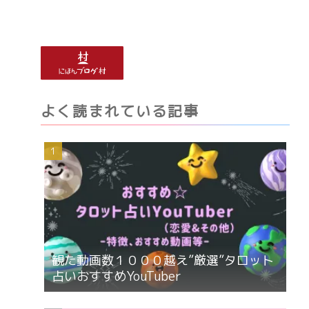
よく読まれている記事
観た動画数１０００越え”厳選”タロット
占いおすすめYouTuber