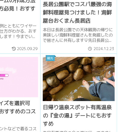
ームの作成方法
長居公園駅でコスパ最強の海
方必見！おすす
鮮料理屋見つけました！海鮮
屋台おくまん長居店
例とともにワイヤー
本日は長居公園での天体観測の帰りに
仕方がわかる、おす
美味しい海鮮料理屋さんを発掘したの
ます！今までい...
で皆さんに共有します💡先日長居公...
2025.09.29
2024.12.23
観光
イズを選択可
日帰り温泉スポット有馬温泉
のおすすめのコス
の『金の湯』デートにもおす
すめ
ントなどで着るコス