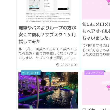
匂いにメロメ
電車やバスよりループの方が
もヘアオイルに
安くて便利？サブスク１ヶ月
ちゃいました。
試してみた
REMEDY THE
今回紹介するのは
ループに一回乗ってみたくて乗ってみ
るのが好きじゃな
Bless』
たら意外と乗り方も難しくなくハマっ
ったのはあまり書き
てしまい、サブスクまで契約してし...
2025.10.01
デートスポット
ウェブデザイン