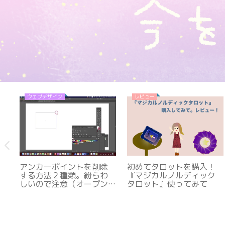
ウェブデザイン
レビュー
療
アンカーポイントを削除
初めてタロットを購入！
ど
する方法２種類。紛らわ
『マジカルノルディック
験
しいので注意（オープン
タロット』使ってみて
パスとクローズパス）